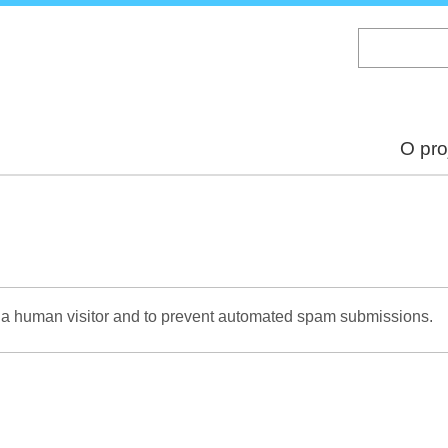
Skip
to
main
content
O pro
re a human visitor and to prevent automated spam submissions.