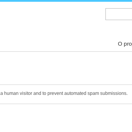
Skip
to
main
content
O pro
re a human visitor and to prevent automated spam submissions.