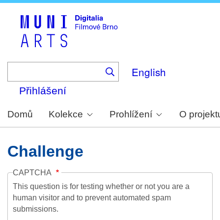
Skip
to
main
content
English
Přihlášení
Domů
Kolekce
Prohlížení
O projekt
Challenge
CAPTCHA
This question is for testing whether or not you are a
human visitor and to prevent automated spam
submissions.