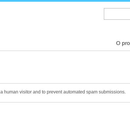
Skip
to
main
content
O pro
re a human visitor and to prevent automated spam submissions.