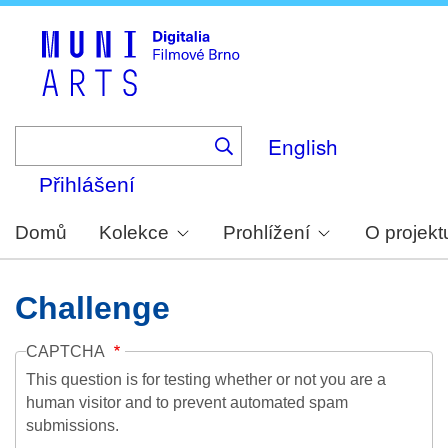
Skip
to
main
content
English
Přihlášení
Domů
Kolekce
Prohlížení
O projekt
Challenge
CAPTCHA
This question is for testing whether or not you are a
human visitor and to prevent automated spam
submissions.