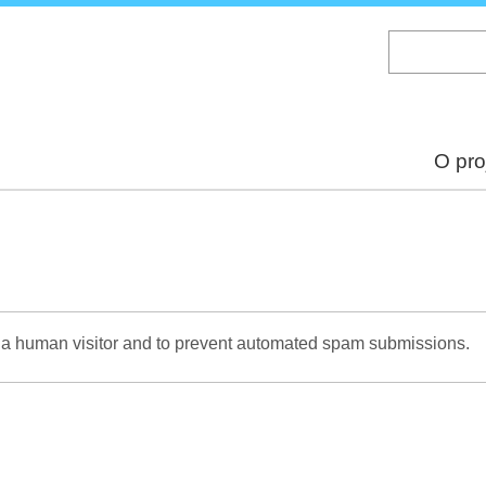
Skip
to
main
content
O pro
re a human visitor and to prevent automated spam submissions.