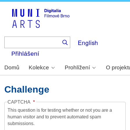
Skip
to
main
content
English
Přihlášení
Domů
Kolekce
Prohlížení
O projekt
Challenge
CAPTCHA
This question is for testing whether or not you are a
human visitor and to prevent automated spam
submissions.