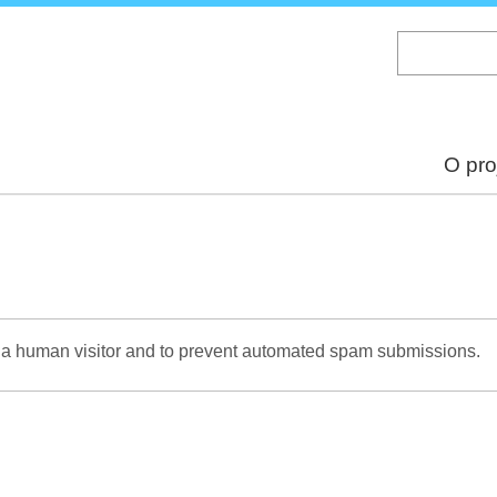
Skip
to
main
content
O pro
re a human visitor and to prevent automated spam submissions.