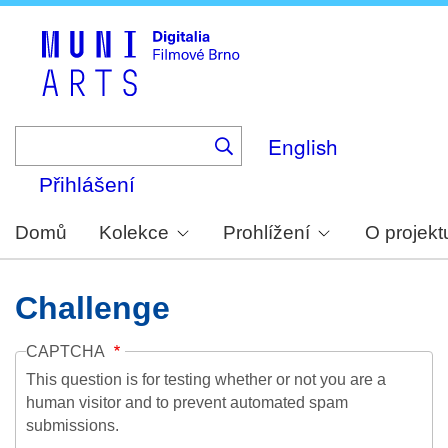
Skip
to
main
content
English
Přihlášení
Domů
Kolekce
Prohlížení
O projekt
Challenge
CAPTCHA
This question is for testing whether or not you are a
human visitor and to prevent automated spam
submissions.