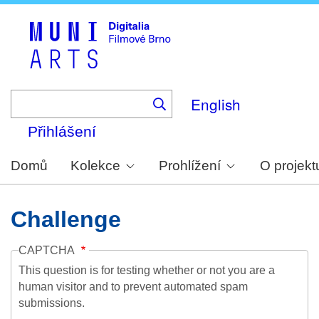
Skip
to
main
content
English
Přihlášení
Domů
Kolekce
Prohlížení
O projekt
Challenge
CAPTCHA
This question is for testing whether or not you are a
human visitor and to prevent automated spam
submissions.