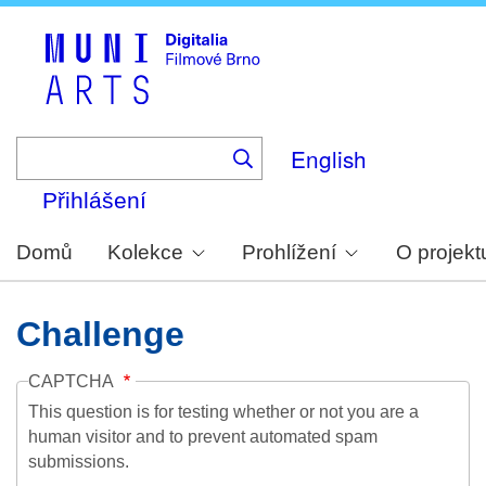
Skip
to
main
content
English
Přihlášení
Domů
Kolekce
Prohlížení
O projekt
Challenge
CAPTCHA
This question is for testing whether or not you are a
human visitor and to prevent automated spam
submissions.