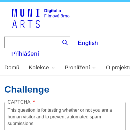
Skip
to
main
content
English
Přihlášení
Domů
Kolekce
Prohlížení
O projekt
Challenge
CAPTCHA
This question is for testing whether or not you are a
human visitor and to prevent automated spam
submissions.