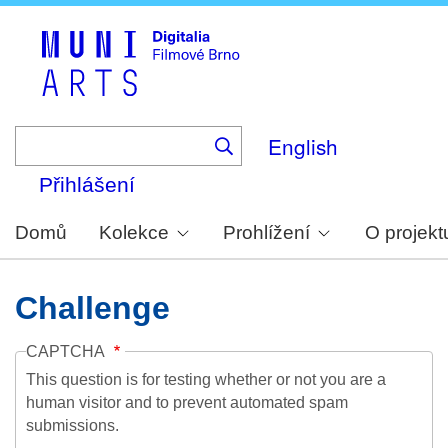
Skip
to
main
content
English
Přihlášení
Domů
Kolekce
Prohlížení
O projekt
Challenge
CAPTCHA
This question is for testing whether or not you are a
human visitor and to prevent automated spam
submissions.