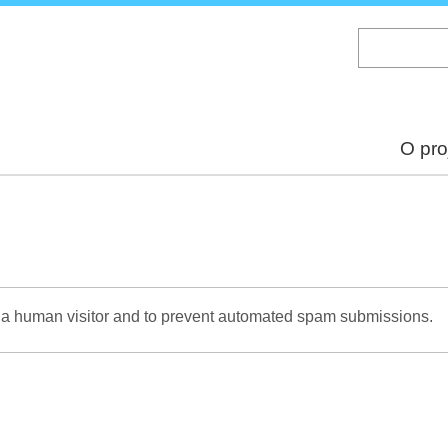
Skip
to
main
content
O pro
re a human visitor and to prevent automated spam submissions.