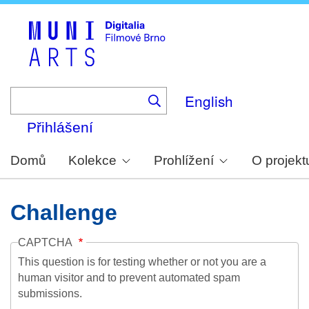
Skip
to
main
content
English
Přihlášení
Domů
Kolekce
Prohlížení
O projekt
Challenge
CAPTCHA
This question is for testing whether or not you are a
human visitor and to prevent automated spam
submissions.