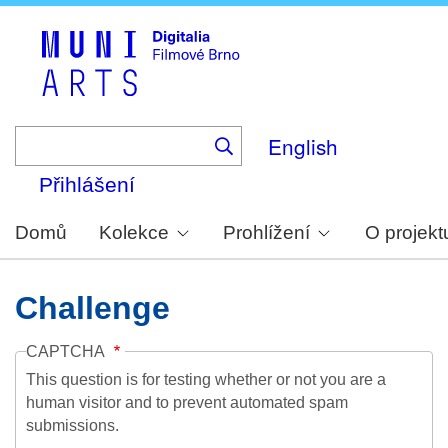
Skip
to
main
content
English
Přihlášení
Domů
Kolekce
Prohlížení
O projekt
Challenge
CAPTCHA
This question is for testing whether or not you are a
human visitor and to prevent automated spam
submissions.