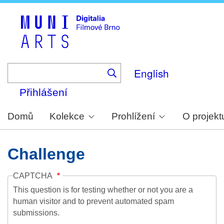
Skip
to
main
content
English
Přihlášení
Domů
Kolekce
Prohlížení
O projekt
Challenge
CAPTCHA
This question is for testing whether or not you are a
human visitor and to prevent automated spam
submissions.