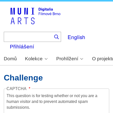
Skip
to
main
content
English
Přihlášení
Domů
Kolekce
Prohlížení
O projekt
Challenge
CAPTCHA
This question is for testing whether or not you are a
human visitor and to prevent automated spam
submissions.