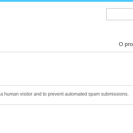
Skip
to
main
content
O pro
re a human visitor and to prevent automated spam submissions.