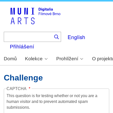
Skip
to
main
content
English
Přihlášení
Domů
Kolekce
Prohlížení
O projekt
Challenge
CAPTCHA
This question is for testing whether or not you are a
human visitor and to prevent automated spam
submissions.