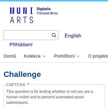
Skip
to
main
content
English
Přihlášení
Domů
Kolekce
Prohlížení
O projekt
Challenge
CAPTCHA
This question is for testing whether or not you are a
human visitor and to prevent automated spam
submissions.