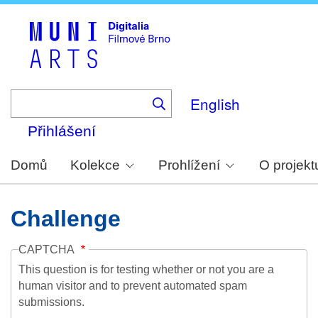
Skip
to
main
content
English
Přihlášení
Domů
Kolekce
Prohlížení
O projekt
Challenge
CAPTCHA
This question is for testing whether or not you are a
human visitor and to prevent automated spam
submissions.