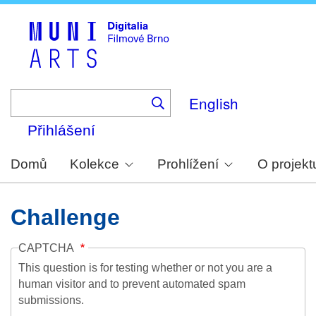
Skip
to
main
content
English
Přihlášení
Domů
Kolekce
Prohlížení
O projekt
Challenge
CAPTCHA
This question is for testing whether or not you are a
human visitor and to prevent automated spam
submissions.