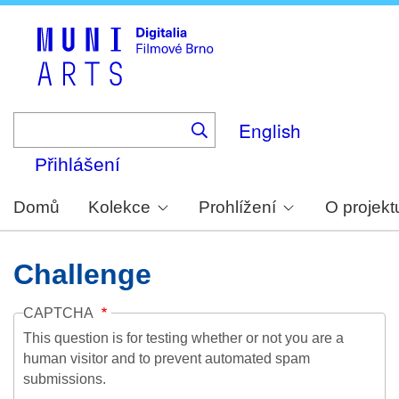
Skip
to
main
content
English
Přihlášení
Domů
Kolekce
Prohlížení
O projekt
Challenge
CAPTCHA
This question is for testing whether or not you are a
human visitor and to prevent automated spam
submissions.