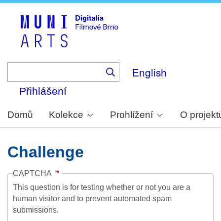
Skip
to
main
content
English
Přihlášení
Domů
Kolekce
Prohlížení
O projekt
Challenge
CAPTCHA
This question is for testing whether or not you are a
human visitor and to prevent automated spam
submissions.