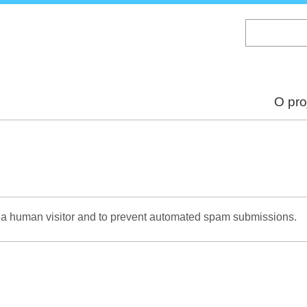
Skip
to
main
content
O pro
re a human visitor and to prevent automated spam submissions.