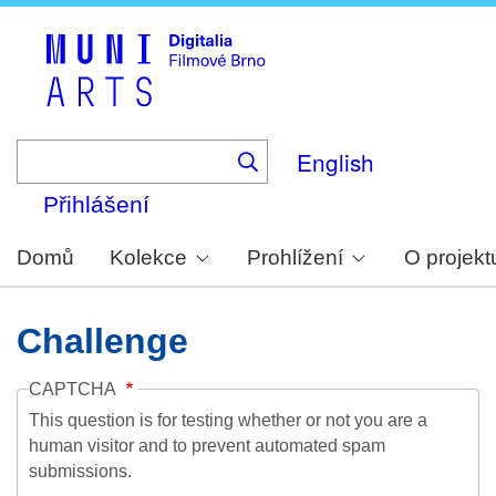
Skip
to
main
content
English
Přihlášení
Domů
Kolekce
Prohlížení
O projekt
Challenge
CAPTCHA
This question is for testing whether or not you are a
human visitor and to prevent automated spam
submissions.