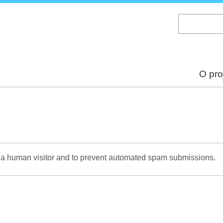
Skip
to
main
content
O pro
re a human visitor and to prevent automated spam submissions.