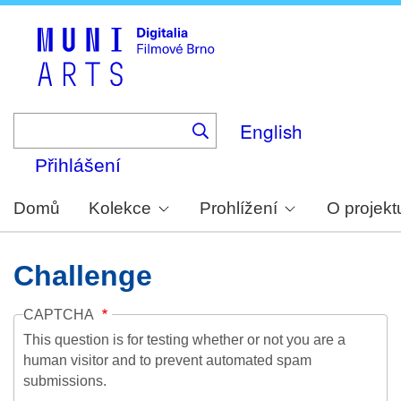
Skip
to
main
content
English
Přihlášení
Domů
Kolekce
Prohlížení
O projekt
Challenge
CAPTCHA
This question is for testing whether or not you are a
human visitor and to prevent automated spam
submissions.