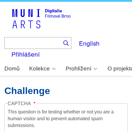
Skip
to
main
content
English
Přihlášení
Domů
Kolekce
Prohlížení
O projekt
Challenge
CAPTCHA
This question is for testing whether or not you are a
human visitor and to prevent automated spam
submissions.