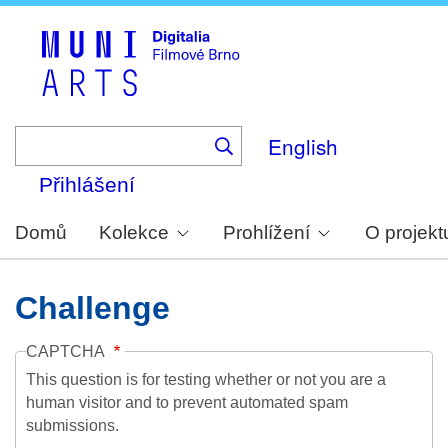
Skip
to
main
content
English
Přihlášení
Domů
Kolekce
Prohlížení
O projekt
Challenge
CAPTCHA
This question is for testing whether or not you are a
human visitor and to prevent automated spam
submissions.