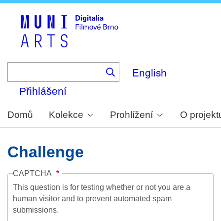
Skip
to
main
content
English
Přihlášení
Domů
Kolekce
Prohlížení
O projekt
Challenge
CAPTCHA
This question is for testing whether or not you are a
human visitor and to prevent automated spam
submissions.