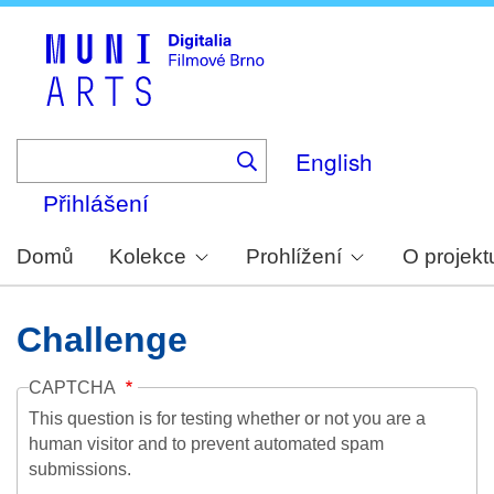
Skip
to
main
content
English
Přihlášení
Domů
Kolekce
Prohlížení
O projekt
Challenge
CAPTCHA
This question is for testing whether or not you are a
human visitor and to prevent automated spam
submissions.