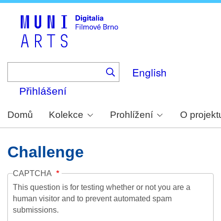
Skip
to
main
content
English
Přihlášení
Domů
Kolekce
Prohlížení
O projekt
Challenge
CAPTCHA
This question is for testing whether or not you are a
human visitor and to prevent automated spam
submissions.