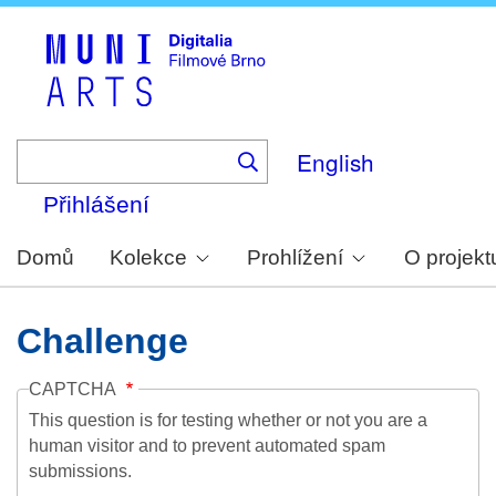
Skip
to
main
content
English
Přihlášení
Domů
Kolekce
Prohlížení
O projekt
Challenge
CAPTCHA
This question is for testing whether or not you are a
human visitor and to prevent automated spam
submissions.