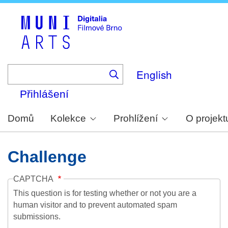
Skip
to
main
content
English
Přihlášení
Domů
Kolekce
Prohlížení
O projekt
Challenge
CAPTCHA
This question is for testing whether or not you are a
human visitor and to prevent automated spam
submissions.