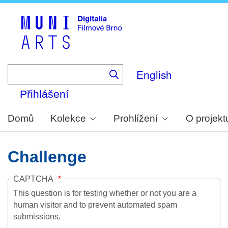
Skip
to
main
content
English
Přihlášení
Domů
Kolekce
Prohlížení
O projekt
Challenge
CAPTCHA
This question is for testing whether or not you are a
human visitor and to prevent automated spam
submissions.