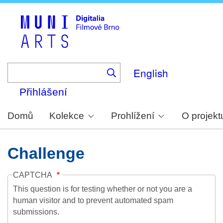
Skip
to
main
content
English
Přihlášení
Domů
Kolekce
Prohlížení
O projekt
Challenge
CAPTCHA
This question is for testing whether or not you are a
human visitor and to prevent automated spam
submissions.