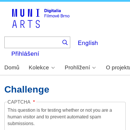
Skip
to
main
content
English
Přihlášení
Domů
Kolekce
Prohlížení
O projekt
Challenge
CAPTCHA
This question is for testing whether or not you are a
human visitor and to prevent automated spam
submissions.