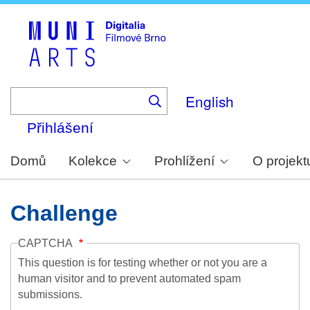
Skip
to
main
content
English
Přihlášení
Domů
Kolekce
Prohlížení
O projekt
Challenge
CAPTCHA
This question is for testing whether or not you are a
human visitor and to prevent automated spam
submissions.