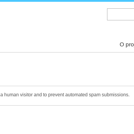
Skip
to
main
content
O pro
re a human visitor and to prevent automated spam submissions.