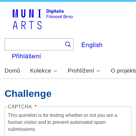
Skip
to
main
content
English
Přihlášení
Domů
Kolekce
Prohlížení
O projekt
Challenge
CAPTCHA
This question is for testing whether or not you are a
human visitor and to prevent automated spam
submissions.