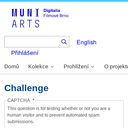
Skip
to
main
content
English
Přihlášení
Domů
Kolekce
Prohlížení
O projekt
Challenge
CAPTCHA
This question is for testing whether or not you are a
human visitor and to prevent automated spam
submissions.