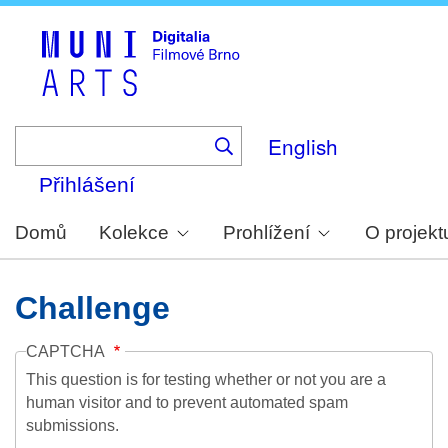
Skip
to
main
content
English
Přihlášení
Domů
Kolekce
Prohlížení
O projekt
Challenge
CAPTCHA
This question is for testing whether or not you are a
human visitor and to prevent automated spam
submissions.