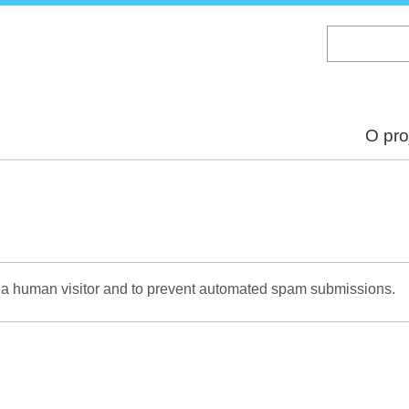
Skip
to
main
content
O pro
re a human visitor and to prevent automated spam submissions.