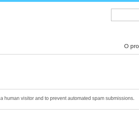
Skip
to
main
content
O pro
re a human visitor and to prevent automated spam submissions.