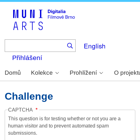
Skip
to
main
content
English
Přihlášení
Domů
Kolekce
Prohlížení
O projekt
Challenge
CAPTCHA
This question is for testing whether or not you are a
human visitor and to prevent automated spam
submissions.