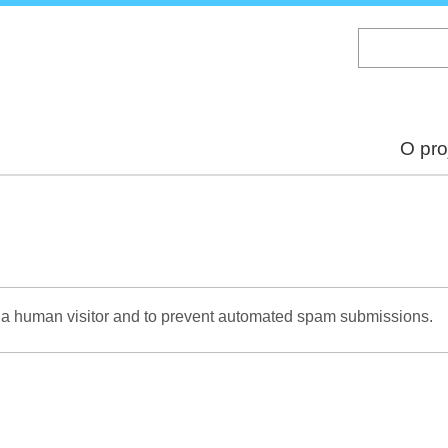
Skip
to
main
content
O pro
re a human visitor and to prevent automated spam submissions.