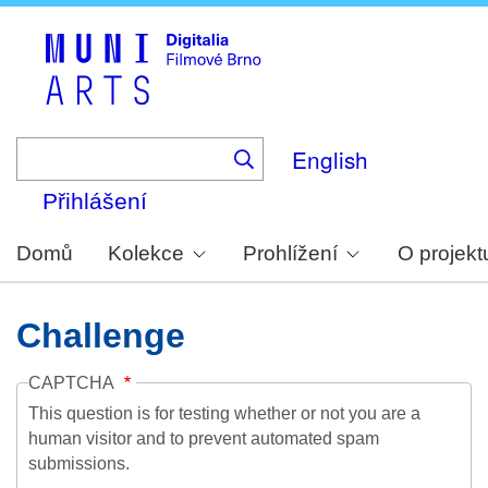
Skip
to
main
content
English
Přihlášení
Domů
Kolekce
Prohlížení
O projekt
Challenge
CAPTCHA
This question is for testing whether or not you are a
human visitor and to prevent automated spam
submissions.