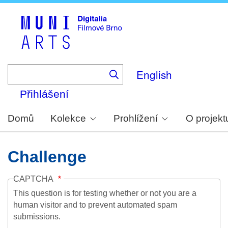
Skip
to
main
content
English
Přihlášení
Domů
Kolekce
Prohlížení
O projekt
Challenge
CAPTCHA
This question is for testing whether or not you are a
human visitor and to prevent automated spam
submissions.